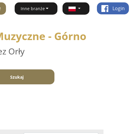
ę
Login
Inne branże
Muzyczne - Górno
ez Orły
Szukaj