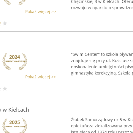
Chęcińskiej 3 w Kielcach. Ofe
rozwoju w oparciu o sprawdzon
Pokaż więcej >>
"Swim Center'' to szkoła pływa
znajduje się przy ul. Kościusz
doskonalenie umiejętności pły
gimnastyką korekcyjną. Szkoła p
Pokaż więcej >>
 w Kielcach
Żłobek Samorządowy nr 5 w Kie
opiekuńcza zlokalizowana przy 
istniejąca od 1974 roku przez w