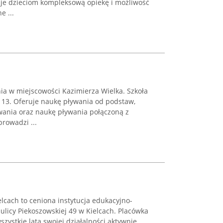
ruje dzieciom kompleksową opiekę i możliwość
e ...
nia w miejscowości Kazimierza Wielka. Szkoła
ki 13. Oferuje naukę pływania od podstaw,
wania oraz naukę pływania połączoną z
rowadzi ...
lcach to ceniona instytucja edukacyjno-
ulicy Piekoszowskiej 49 w Kielcach. Placówka
szystkie lata swojej działalności aktywnie