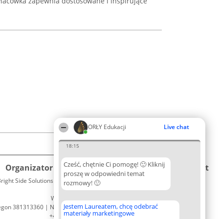
. Placówka zapewnia dostosowane i inspirujące
ORŁY Edukacji
Live chat
18:15
Cześć, chętnie Ci pomogę! 🙂 Kliknij
Organizator plebiscytu
Plebiscyt
Kontakt
proszę w odpowiedni temat
right Side Solutions sp. z o. o. sp. k.
Laureaci
rozmowy! 🙂
Kontakt
ul. Ruska 22
Lista
Wrocław 50-079
wszystkich
Jestem Laureatem, chcę odebrać
egon 381313360 | NIP 8943132676
Laureatów
materiały marketingowe
+48 508 492 400
Zasady