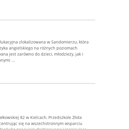
ukacyjna zlokalizowana w Sandomierzu, która
ęzyka angielskiego na różnych poziomach
na jest zarówno do dzieci, młodzieży, jak i
nymi ...
ałkowskiej 82 w Kielcach, Przedszkole Złota
ncentrując się na wszechstronnym wsparciu