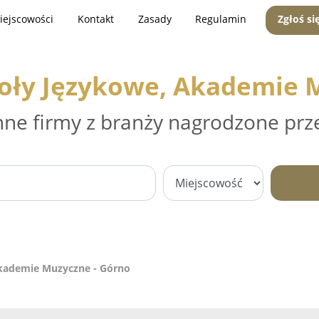
iejscowości
Kontakt
Zasady
Regulamin
Zgłoś si
koły Językowe, Akademie 
nne firmy z branży nagrodzone prz
Akademie Muzyczne - Górno