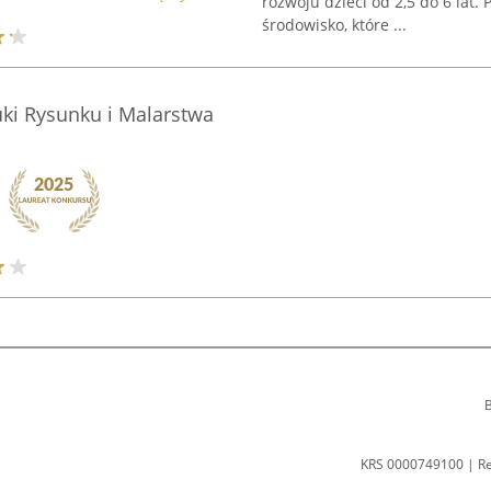
rozwoju dzieci od 2,5 do 6 lat
środowisko, które ...
ki Rysunku i Malarstwa
B
KRS 0000749100 | R