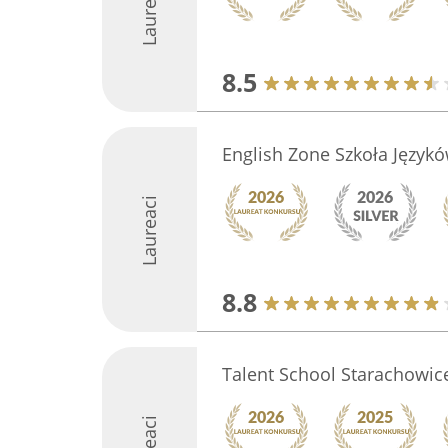
Laureaci
8.5
English Zone Szkoła Język
Laureaci
8.8
Talent School Starachowic