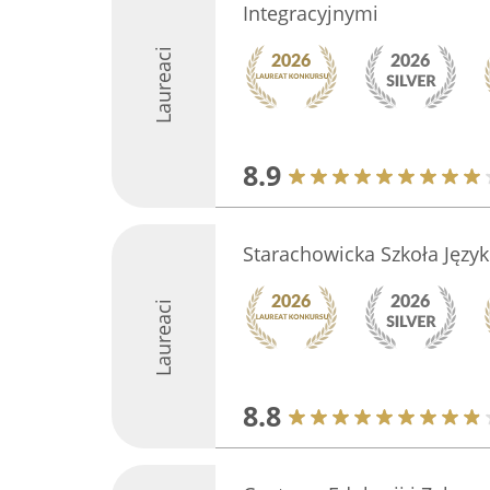
Integracyjnymi
Laureaci
8.9
Starachowicka Szkoła Języ
Laureaci
8.8