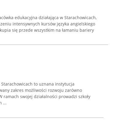
lacówka edukacyjna działająca w Starachowicach,
dzeniu intensywnych kursów języka angielskiego
skupia się przede wszystkim na łamaniu bariery
 Starachowicach to uznana instytucja
owany zakres możliwości rozwoju zarówno
W ramach swojej działalności prowadzi szkoły
 ...