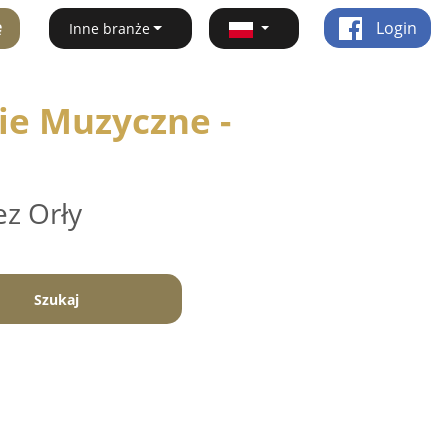
ę
Login
Inne branże
ie Muzyczne -
ez Orły
Szukaj