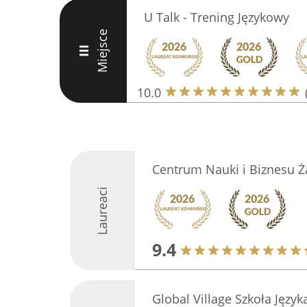
U Talk - Trening Językowy
Miejsce
III
10.0
Centrum Nauki i Biznesu 
Laureaci
9.4
Global Village Szkoła Język