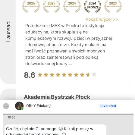
Pokaż więcej >>
Laureaci
Przedszkole MAX w Płocku to instytucja
edukacyjna, która skupia się na
kompleksowym rozwoju dzieci w przyjaznej
i domowej atmosferze. Każdy maluch ma
możliwość poznawania swoich mocnych
stron oraz zainteresowań pod opieką
doświadczonej kadry ...
8.6
Akademia Bystrzak Płock
ORŁY Edukacji
Live chat
10:35
Akademia Bystrzak Płock stanowi
Laureaci
placówkę, w której nauka łączy się z
Cześć, chętnie Ci pomogę! 🙂 Kliknij proszę w
przygodą i kreatywnym podejściem do
odpowiedni temat rozmowy! 🙂