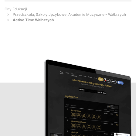
Orły Edukacji
Przedszkola, Szkoły Językowe, Akademie Muzyczne - Wałbrzych
Active Time Wałbrzych