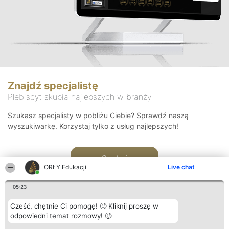
Znajdź specjalistę
Plebiscyt skupia najlepszych w branży
Szukasz specjalisty w pobliżu Ciebie? Sprawdź naszą
wyszukiwarkę. Korzystaj tylko z usług najlepszych!
Szukaj
ORŁY Edukacji
Live chat
05:23
Cześć, chętnie Ci pomogę! 🙂 Kliknij proszę w
odpowiedni temat rozmowy! 🙂