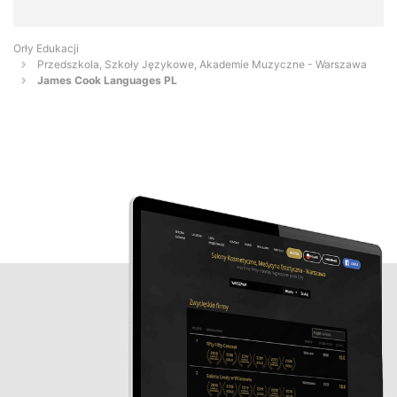
Orły Edukacji
Przedszkola, Szkoły Językowe, Akademie Muzyczne - Warszawa
James Cook Languages PL