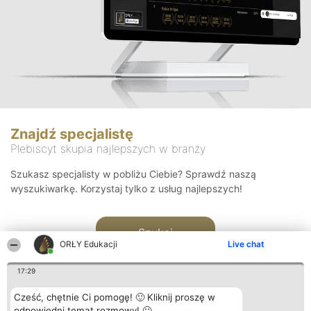
Znajdź specjalistę
Plebiscyt skupia najlepszych w branży
Szukasz specjalisty w pobliżu Ciebie? Sprawdź naszą
wyszukiwarkę. Korzystaj tylko z usług najlepszych!
Szukaj
ORŁY Edukacji
Live chat
17:29
Cześć, chętnie Ci pomogę! 🙂 Kliknij proszę w
odpowiedni temat rozmowy! 🙂