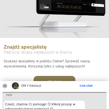
Znajdź specjalistę
Plebiscyt skupia najlepszych w branży
Szukasz specjalisty w pobliżu Ciebie? Sprawdź naszą
wyszukiwarkę. Korzystaj tylko z usług najlepszych!
Szukaj
ORŁY Edukacji
Live chat
13:51
Cześć, chętnie Ci pomogę! 🙂 Kliknij proszę w
odpowiedni temat rozmowy! 🙂