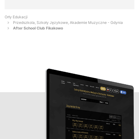
Orły Edukacji
Przedszkola, Szkoły Językowe, Akademie Muzyczne - Gdynia
After School Club Fikakowo