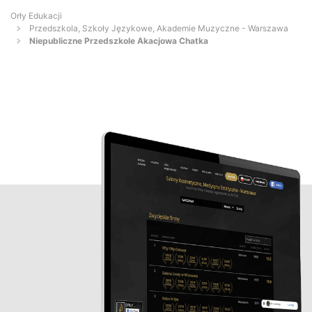
Orły Edukacji
Przedszkola, Szkoły Językowe, Akademie Muzyczne - Warszawa
Niepubliczne Przedszkole Akacjowa Chatka