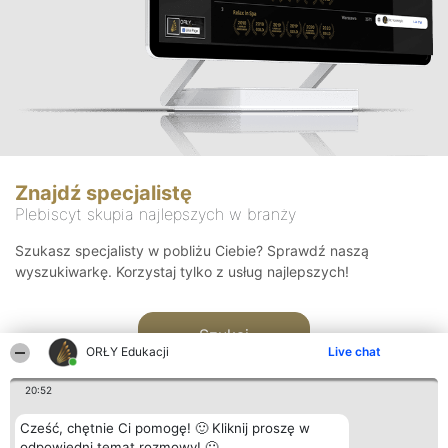
Znajdź specjalistę
Plebiscyt skupia najlepszych w branży
Szukasz specjalisty w pobliżu Ciebie? Sprawdź naszą
wyszukiwarkę. Korzystaj tylko z usług najlepszych!
Szukaj
ORŁY Edukacji
Live chat
20:52
Cześć, chętnie Ci pomogę! 🙂 Kliknij proszę w
odpowiedni temat rozmowy! 🙂