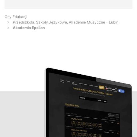
Orły Edukacji
Przedszkola, Szkoły Językowe, Akademie Muzyczne - Lubin
Akademia Epsilon