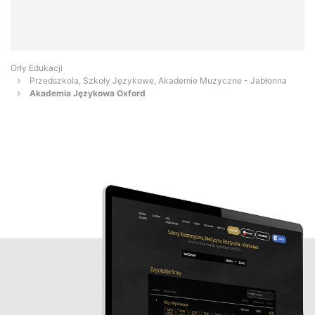
Orły Edukacji
Przedszkola, Szkoły Językowe, Akademie Muzyczne - Jabłonna
Akademia Językowa Oxford