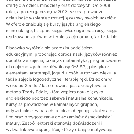
ofertę dla dzieci, młodzieży oraz dorosłych. Od 2008
roku, a po reorganizacji w 2013, szkoła prowadzi
działalność wspierając rozwój językowy swoich uczniów.
W ofercie znajdują się kursy języka angielskiego,
niemieckiego, hiszpańskiego, włoskiego oraz rosyjskiego,
realizowane zarówno w trybie stacjonarnym, jak i zdalnie.
Placówka wyróżnia się szerokim podejściem
edukacyjnym, proponując oprócz nauki języków również
dodatkowe zajęcia, takie jak matematyka, programowanie
dla najmłodszych uczniów (klasy 0-3 SP), plastyka z
elementami arteterapii, joga dla osób w różnym wieku, a
także zajęcia logopedyczne i terapię ręki. Dzieciom w
wieku od 2,5 do 7 lat oferowana jest akredytowana
metoda Teddy Eddie, która wspiera naukę języka
angielskiego poprzez zabawę i naturalną komunikację.
Kursy są prowadzone w kameralnych grupach,
indywidualnie, w parach, a także obejmują szkolenia dla
firm oraz przygotowanie do egzaminów ósmoklasisty i
matury. Zespół lektorski stanowią doświadczeni i
wykwalifikowani specjaliści, którzy dbają o motywację i