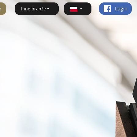
ę
Login
Inne branże