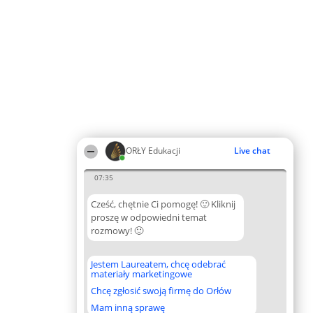
ORŁY Edukacji
Live chat
07:35
Cześć, chętnie Ci pomogę! 🙂 Kliknij
proszę w odpowiedni temat
rozmowy! 🙂
Jestem Laureatem, chcę odebrać
materiały marketingowe
Chcę zgłosić swoją firmę do Orłów
Mam inną sprawę