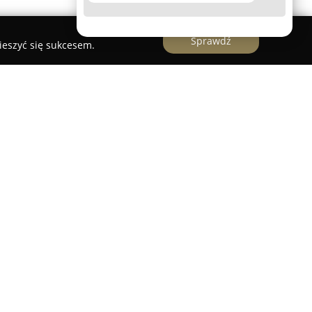
Sprawdź
ieszyć się sukcesem.
Super Kids Białystok
czne Super Kids Białystok
to placówka, która
spiera indywidualny rozwój każdego dziecka,
sza Korczaka. Przedszkole koncentruje się na
tałtowaniu własnego systemu wartości,
akże rozwijaniu wiedzy i umiejętności.
ryzuje się ciepłem, zrozumieniem oraz
u bezpieczeństwa dzieci.
ada się z wykwalifikowanych pracowników, którzy