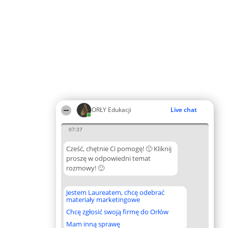
ORŁY Edukacji
Live chat
07:37
Cześć, chętnie Ci pomogę! 🙂 Kliknij
proszę w odpowiedni temat
rozmowy! 🙂
Jestem Laureatem, chcę odebrać
materiały marketingowe
Chcę zgłosić swoją firmę do Orłów
Mam inną sprawę