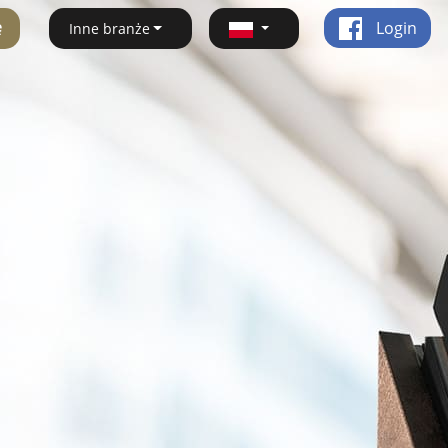
ę
Login
Inne branże