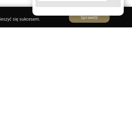
Sprawdź
ieszyć się sukcesem.
 Orły
z Łodzi to placówka skoncentrowana na
 w wieku przedszkolnym. Instytucja mieści się
zapewnia maluchom komfortowe oraz bezpieczne
znawania otaczającego świata. W ofercie
wno podstawowe zajęcia dydaktyczne, jak i liczne
kowane na rozwój zdolności artystycznych,
najmłodszych uczestników. Kadra pedagogiczna o
dualnie wspiera dzieci w ich rozwoju społecznym,
ym.