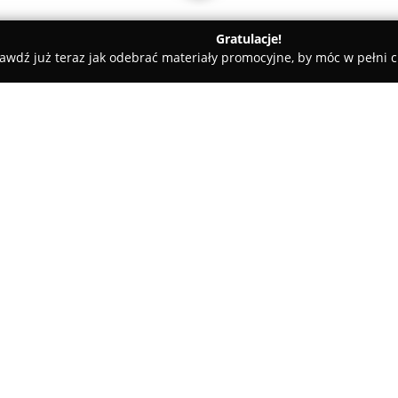
Gratulacje!
awdź już teraz jak odebrać materiały promocyjne, by móc w pełni c
ademie Muzyczne - Łódź
Akademia Przedszkolaka "Małe Orły"
"
O firmie:
Akademia Przedszkolaka Małe
wszechstronnym rozwoju dzieci
przy ulicy Klaretyńskiej 9 i 
warunki do nauki, zabawy i po
Pokaż więcej >>
programowej znajdują się zaró
aktywności dodatkowe, ukierun
sportowych i intelektualnych 
wysokich kwalifikacjach indywi
emocjonalnym oraz poznawcz