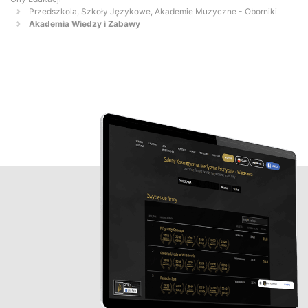
Przedszkola, Szkoły Językowe, Akademie Muzyczne - Oborniki
Akademia Wiedzy i Zabawy