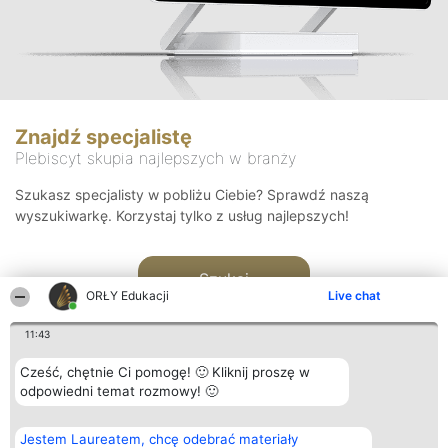
Znajdź specjalistę
Plebiscyt skupia najlepszych w branży
Szukasz specjalisty w pobliżu Ciebie? Sprawdź naszą
wyszukiwarkę. Korzystaj tylko z usług najlepszych!
Szukaj
ORŁY Edukacji
Live chat
11:43
Cześć, chętnie Ci pomogę! 🙂 Kliknij proszę w
odpowiedni temat rozmowy! 🙂
Organizator plebiscytu
Plebiscyt
Kontakt
Jestem Laureatem, chcę odebrać materiały
Bright Side Solutions sp. z o.
Laureaci
Kontakt