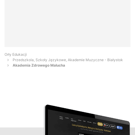
Orły Edukacji
Przedszkola, Szkoły Językowe, Akademie Muzyczne - Białystok
Akademia Zdrowego Malucha