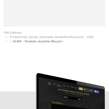
Orły Edukacji
Przedszkola, Szkoły Językowe, Akademie Muzyczne - Łódź
:: ALMA - Studium Języków Obcych ::