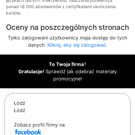
językach obcych. Efektywność nauczania potwierdza
ponad 18 000 absolwentów z certyfikatami ukończenia
kursów.
Oceny na poszczególnych stronach
Tylko zalogowani użytkownicy maja dostęp do tych
danych.
Kliknij, aby się zalogować.
To Twoja firma
?
Gratulacje!
Sprawdź jak odebrać materiały
promocyjne!
Łódź
Łódź
Zobacz profil firmy na