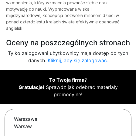
wzmocnienia, który wzmacnia pewność siebie oraz
motywację do nauki. Wypracowana w skali
międzynarodowej koncepcja pozwoliła milionom dzieci w
ponad czterdziestu krajach świata efektywnie opanować
angielski.
Oceny na poszczególnych stronach
Tylko zalogowani użytkownicy maja dostęp do tych
danych.
Kliknij, aby się zalogować.
To Twoja firma
?
Gratulacje!
Sprawdź jak odebrać materiały
promocyjne!
Warszawa
Warsaw