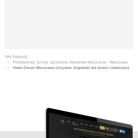
Orły Edukacji
Przedszkola, Szkoły Językowe, Akademie Muzyczne - Warszawa
Helen Doron Warszawa Ursynów. Angielski dla dzieci i młodzieży