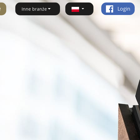
ę
Login
Inne branże