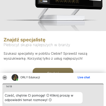
Znajdź specjalistę
Plebiscyt skupia najlepszych w branży
Szukasz specjalisty w pobliżu Ciebie? Sprawdź naszą
wyszukiwarkę. Korzystaj tylko z usług najlepszych!
Szukaj
ORŁY Edukacji
Live chat
14:19
Cześć, chętnie Ci pomogę! 🙂 Kliknij proszę w
odpowiedni temat rozmowy! 🙂