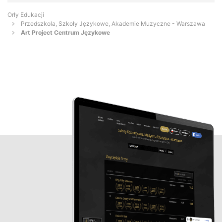
Orły Edukacji
Przedszkola, Szkoły Językowe, Akademie Muzyczne - Warszawa
Art Project Centrum Językowe