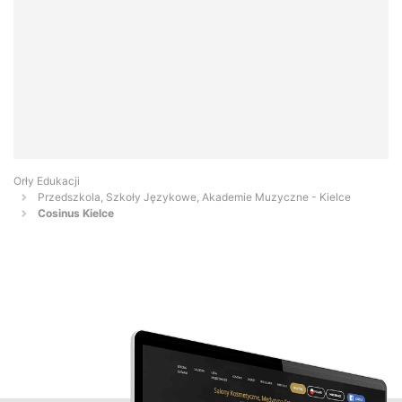
Orły Edukacji
Przedszkola, Szkoły Językowe, Akademie Muzyczne - Kielce
Cosinus Kielce