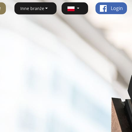
ę
Login
Inne branże