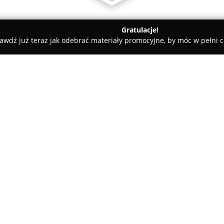
Gratulacje!
awdź już teraz jak odebrać materiały promocyjne, by móc w pełni c
ademie Muzyczne - Konstancin-Jeziorna
Bradbury English School
O firmie:
Bradbury English School
z Kons
zapewnia wszechstronną naukę
w różnym wieku. Instytucja sku
nauczania, indywidualnie dos
Pokaż więcej >>
oraz potrzeb uczestników kurs
Oferta szkoły obejmuje kursy dl
Business English oraz intensyw