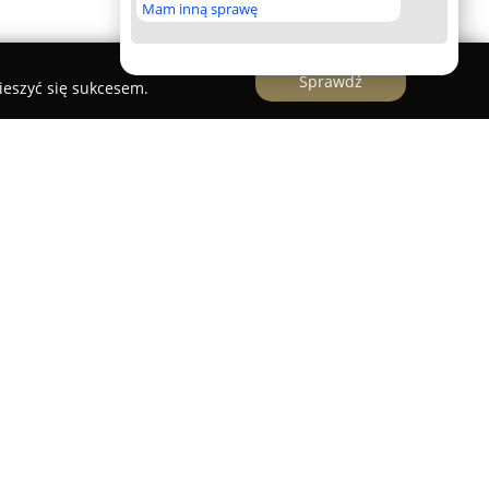
Mam inną sprawę
Sprawdź
ieszyć się sukcesem.
tancina-Jeziorny jest uznaną placówką, która
 języka angielskiego oraz hiszpańskiego osobom
pia się na skutecznych i atrakcyjnych metodach
tosowując programy do poziomu zaawansowania
ów.
a dzieci, dorosłych, a także zajęcia z zakresu
ne kursy i półkolonie językowe. Zespół