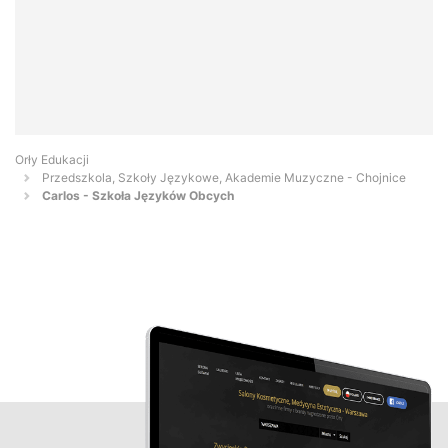
Orły Edukacji
Przedszkola, Szkoły Językowe, Akademie Muzyczne - Chojnice
Carlos - Szkoła Języków Obcych