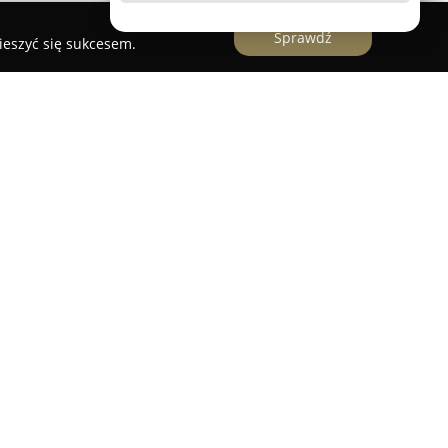
Sprawdź
ieszyć się sukcesem.
iej 30, działa od ponad dwóch dekad centrum
óżniające się innowacyjną koncepcją nauczania.
ć
prowadzi zajęcia skierowane do dzieci i
uż od czwartego miesiąca życia aż po wiek
roku życia.
rych fundamentem jest naturalna akwizycja języka
zystej, wykorzystując przy tym zabawę, rozmaite
ntakt z językiem angielskim. Oprócz rozwijania
wka skupia się również na formowaniu takich