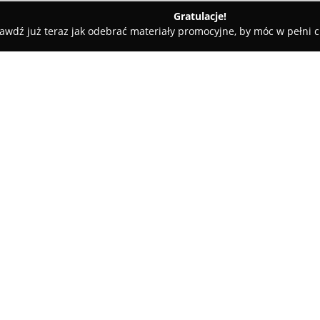
Gratulacje!
awdź już teraz jak odebrać materiały promocyjne, by móc w pełni c
ademie Muzyczne - Zamość
Angielski Helen Doron Zamość
O firmie:
W Zamościu, przy ulicy Lwowsk
nauki języka angielskiego, wyr
Angielski Helen Doron Zamoś
młodzieży, obejmując uczniów j
Pokaż więcej >>
nastoletni, do dziewiętnastego 
Szkoła realizuje programy, któ
na wzór przyswajania mowy ojc
bodźce dźwiękowe oraz stały ko
kompetencji językowych, placó