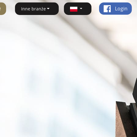
ę
Login
Inne branże