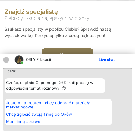
Znajdź specjalistę
Plebiscyt skupia najlepszych w branży
Szukasz specjalisty w pobliżu Ciebie? Sprawdź naszą
wyszukiwarkę. Korzystaj tylko z usług najlepszych!
Szukaj
ORŁY Edukacji
Live chat
02:57
Cześć, chętnie Ci pomogę! 🙂 Kliknij proszę w
odpowiedni temat rozmowy! 🙂
Organizator plebiscytu
Plebiscyt
Kontakt
Jestem Laureatem, chcę odebrać materiały
Bright Side Solutions sp. z o.
Laureaci
Kontakt
marketingowe
o. sp. k.
Lista
ul. Ruska 22
wszystkich
Chcę zgłosić swoją firmę do Orłów
Wrocław 50-079
Laureatów
Mam inną sprawę
KRS 0000749100 | Regon
Zasady
381313360 | NIP 8943132676
Regulamin
+48 508 492 400
Polityka
Prywatności