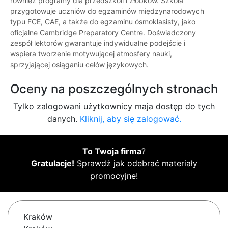
również programy dla przedszkoli i żłobków. Szkoła
przygotowuje uczniów do egzaminów międzynarodowych
typu FCE, CAE, a także do egzaminu ósmoklasisty, jako
oficjalne Cambridge Preparatory Centre. Doświadczony
zespół lektorów gwarantuje indywidualne podejście i
wspiera tworzenie motywującej atmosfery nauki,
sprzyjającej osiąganiu celów językowych.
Oceny na poszczególnych stronach
Tylko zalogowani użytkownicy maja dostęp do tych
danych.
Kliknij, aby się zalogować.
To Twoja firma
?
Gratulacje!
Sprawdź jak odebrać materiały
promocyjne!
Kraków