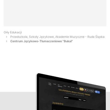
Orły Edukacji
Przedszkola, Szkoły Językowe, Akademie Muzyczne - Ruda Śląska
Centrum Językowo-Tłumaczeniowe "Bukal"