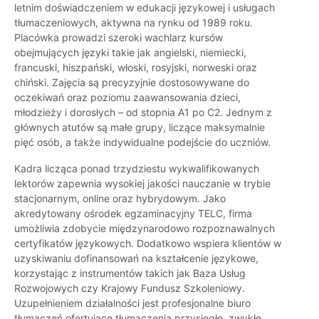
letnim doświadczeniem w edukacji językowej i usługach
tłumaczeniowych, aktywna na rynku od 1989 roku.
Placówka prowadzi szeroki wachlarz kursów
obejmujących języki takie jak angielski, niemiecki,
francuski, hiszpański, włoski, rosyjski, norweski oraz
chiński. Zajęcia są precyzyjnie dostosowywane do
oczekiwań oraz poziomu zaawansowania dzieci,
młodzieży i dorosłych – od stopnia A1 po C2. Jednym z
głównych atutów są małe grupy, liczące maksymalnie
pięć osób, a także indywidualne podejście do uczniów.
Kadra licząca ponad trzydziestu wykwalifikowanych
lektorów zapewnia wysokiej jakości nauczanie w trybie
stacjonarnym, online oraz hybrydowym. Jako
akredytowany ośrodek egzaminacyjny TELC, firma
umożliwia zdobycie międzynarodowo rozpoznawalnych
certyfikatów językowych. Dodatkowo wspiera klientów w
uzyskiwaniu dofinansowań na kształcenie językowe,
korzystając z instrumentów takich jak Baza Usług
Rozwojowych czy Krajowy Fundusz Szkoleniowy.
Uzupełnieniem działalności jest profesjonalne biuro
tłumaczeń ofertujące tłumaczenia przysięgłe, zwykłe,