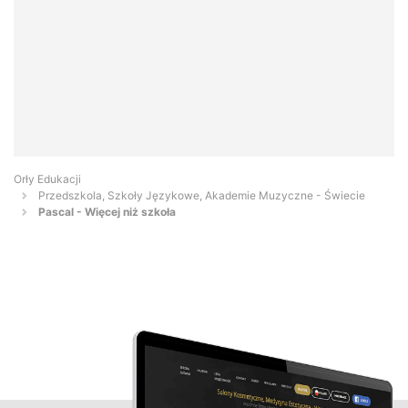
Orły Edukacji
Przedszkola, Szkoły Językowe, Akademie Muzyczne - Świecie
Pascal - Więcej niż szkoła