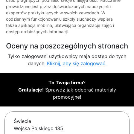
osób pragnących podnieść swoje umiejętności. Nauczanie
prowadzone jest przez doświadczonych nauczycieli i
ekspertów praktykujących w swoich zawodach. W
codziennym funkcjonowaniu szkoły słuchaczy wspiera
także aplikacja mobilna, ułatwiająca organizację zajęć i
dostęp do bieżących informacji.
Oceny na poszczególnych stronach
Tylko zalogowani użytkownicy maja dostęp do tych
danych.
Kliknij, aby się zalogować.
To Twoja firma
?
Gratulacje!
Sprawdź jak odebrać materiały
promocyjne!
Świecie
Wojska Polskiego 135