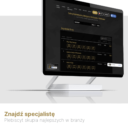
Znajdź specjalistę
Plebiscyt skupia najlepszych w branży