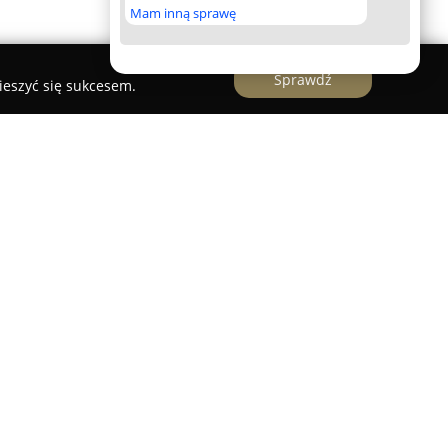
Mam inną sprawę
Sprawdź
ieszyć się sukcesem.
 Obcych
 Obcych
z siedzibą w Przeźmierowie przy ulicy
ą placówką edukacyjną, która oferuje szeroki
ówka koncentruje się na nauczaniu angielskiego,
, kierując swoją ofertę do dzieci, młodzieży,
gólną wagę przywiązuje się do skutecznych metod
u rozwijanie umiejętności konwersacyjnych oraz
 słownictwa. Indywidualizacja podejścia do
liwia dostosowanie kursów do konkretnych