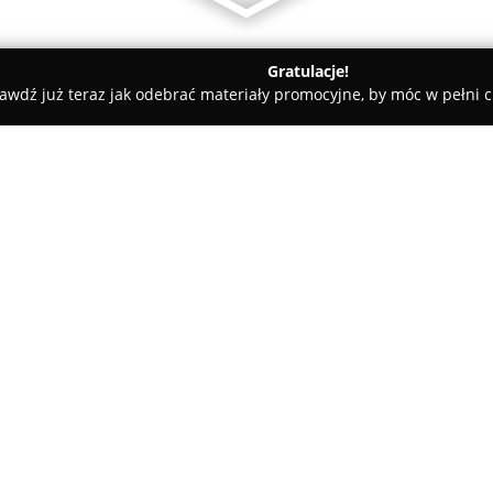
Gratulacje!
awdź już teraz jak odebrać materiały promocyjne, by móc w pełni c
ademie Muzyczne - Przeźmierowo
Centrum Kształcenia Języków
ch
O firmie:
Centrum Kształcenia Języków
Ogrodowej 125 jest dobrze znan
zakres kursów językowych. Plac
niemieckiego oraz hiszpańskiego
dorosłych, a także firm. Szcze
kształcenia, które mają na cel
przyswajanie specjalistycznego
każdego uczestnika zajęć umoż