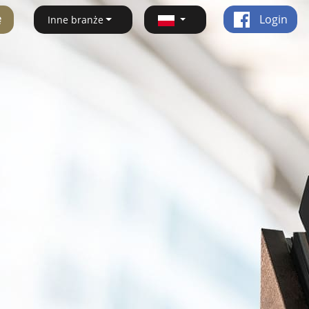
ę
Login
Inne branże