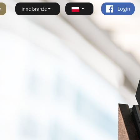
ę
Login
Inne branże