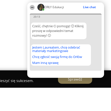
ORŁY Edukacji
Live chat
20:13
Cześć, chętnie Ci pomogę! 🙂 Kliknij
proszę w odpowiedni temat
rozmowy! 🙂
Jestem Laureatem, chcę odebrać
materiały marketingowe
Chcę zgłosić swoją firmę do Orłów
Mam inną sprawę
Sprawdź
ieszyć się sukcesem.
ego i Praktycznego w Zielonej Górze