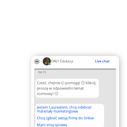
ORŁY Edukacji
Live chat
04:19
Cześć, chętnie Ci pomogę! 🙂 Kliknij
proszę w odpowiedni temat
rozmowy! 🙂
Jestem Laureatem, chcę odebrać
materiały marketingowe
Chcę zgłosić swoją firmę do Orłów
Mam inną sprawę