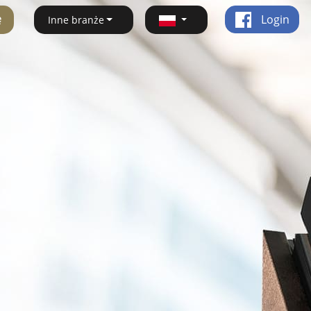
ę
Login
Inne branże