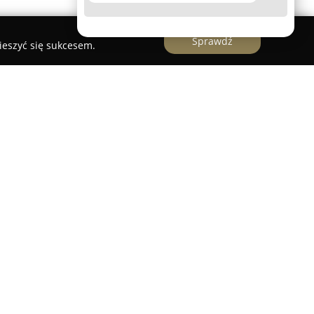
Sprawdź
ieszyć się sukcesem.
tanowi nowoczesną instytucję edukacyjną,
óra oferuje innowacyjne metody nauczania
ży. Placówka specjalizuje się w prowadzeniu zajęć
ematyki, wspierając uczniów w wieku od 4 do 15
 W ramach działalności szkoły dostępny jest
ii letnich i zimowych, łączących elementy
ą oraz kreatywnymi zadaniami.
się funkcjonalnie zaprojektowanymi