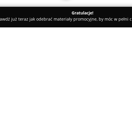
Gratulacje!
awdź już teraz jak odebrać materiały promocyjne, by móc w pełni c
demie Muzyczne - Kleosin
Ignatki Centrum Edukacyjne
O firmie:
Ignatki Centrum Edukacyjne
s
zlokalizowaną w Kleosinie, kt
skierowane do dzieci i młodzie
z języka angielskiego oraz mat
lat w ich rozwoju edukacyjnym.
również szeroki wybór półkolon
edukacji z aktywnością fizyczn
Centrum edukacyjne wyróżnia 