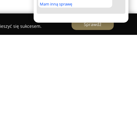
Mam inną sprawę
Sprawdź
ieszyć się sukcesem.
kator
go Edukator
z Dębicy stanowi renomowaną
 od listopada 2009 roku i specjalizującą się w
leń wspierających rozwój zawodowy. Oferta
e dla operatorów maszyn ciężkich, urządzeń
że kursy dla montażystów rusztowań. Wśród usług
owe szkolenia z zakresu bezpieczeństwa i higieny
żarowej oraz nauki jazdy.