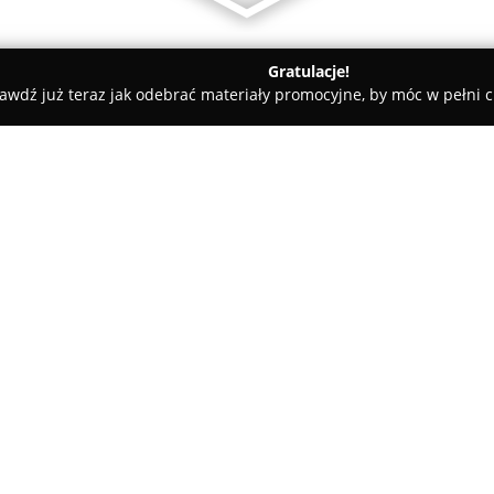
Gratulacje!
awdź już teraz jak odebrać materiały promocyjne, by móc w pełni c
ademie Muzyczne - Dębica
Ośrodek Szkolenia Zawodowego Edu
ukator
O firmie:
Ośrodek Szkolenia Zawodowe
placówkę edukacyjną, działającą
prowadzeniu kursów oraz szko
obejmuje programy szkoleniow
Pokaż więcej >>
technicznych i dźwignic, a tak
znajdują się również kompleks
pracy (BHP), ochrony przeciwpo