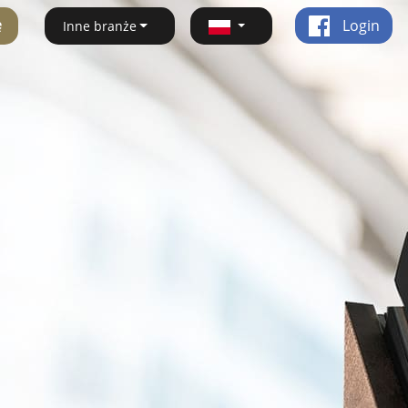
ę
Login
Inne branże