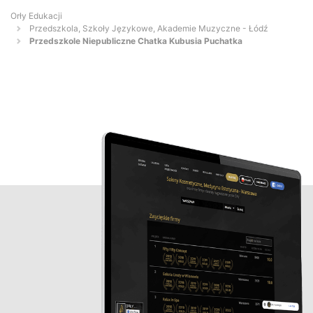
Orły Edukacji
Przedszkola, Szkoły Językowe, Akademie Muzyczne - Łódź
Przedszkole Niepubliczne Chatka Kubusia Puchatka