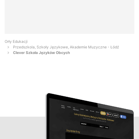
Orły Edukacji
Przedszkola, Szkoły Językowe, Akademie Muzyczne - Łódź
Clever Szkoła Języków Obcych