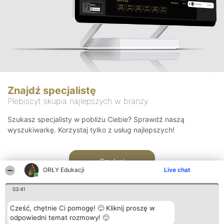
Znajdź specjalistę
Plebiscyt skupia najlepszych w branży
Szukasz specjalisty w pobliżu Ciebie? Sprawdź naszą
wyszukiwarkę. Korzystaj tylko z usług najlepszych!
Szukaj
ORŁY Edukacji
Live chat
03:41
Cześć, chętnie Ci pomogę! 🙂 Kliknij proszę w
odpowiedni temat rozmowy! 🙂