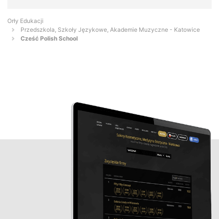
Orły Edukacji
Przedszkola, Szkoły Językowe, Akademie Muzyczne - Katowice
Cześć Polish School