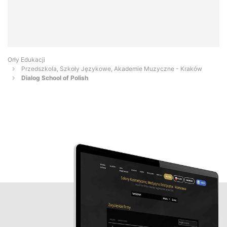
Orły Edukacji
Przedszkola, Szkoły Językowe, Akademie Muzyczne - Kraków
Dialog School of Polish