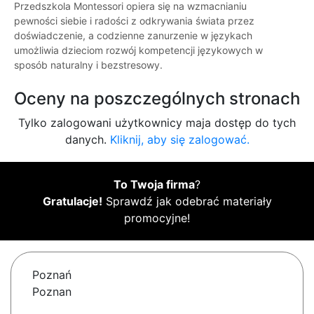
Przedszkola Montessori opiera się na wzmacnianiu
pewności siebie i radości z odkrywania świata przez
doświadczenie, a codzienne zanurzenie w językach
umożliwia dzieciom rozwój kompetencji językowych w
sposób naturalny i bezstresowy.
Oceny na poszczególnych stronach
Tylko zalogowani użytkownicy maja dostęp do tych
danych.
Kliknij, aby się zalogować.
To Twoja firma
?
Gratulacje!
Sprawdź jak odebrać materiały
promocyjne!
Poznań
Poznan