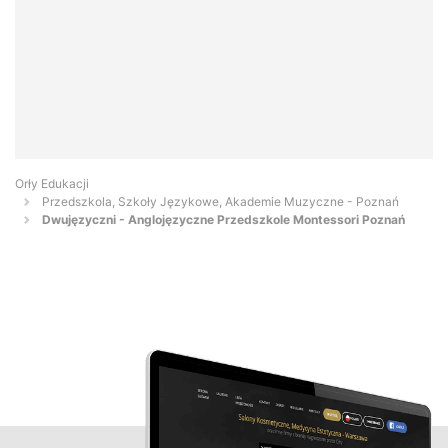
Orły Edukacji
Przedszkola, Szkoły Językowe, Akademie Muzyczne - Poznań
Dwujęzyczni - Anglojęzyczne Przedszkole Montessori Poznań