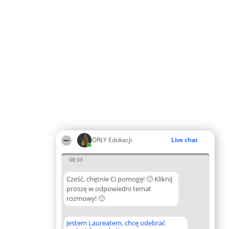
ORŁY Edukacji
Live chat
08:33
Cześć, chętnie Ci pomogę! 🙂 Kliknij
proszę w odpowiedni temat
rozmowy! 🙂
Jestem Laureatem, chcę odebrać