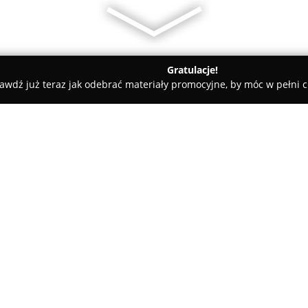
Gratulacje!
awdź już teraz jak odebrać materiały promocyjne, by móc w pełni c
ademie Muzyczne - Wałcz
Przedszkole Niepubliczne ELFIK w Wa
Wałczu
O firmie:
Przedszkole Niepubliczne ELF
jest wspieranie harmonijnego r
niezależnym budynku z dużym o
aktywności na świeżym powietr
Pokaż więcej >>
indywidualnym podejściu do k
potencjał oraz możliwości rozw