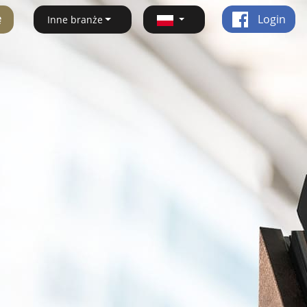
ę
Login
Inne branże