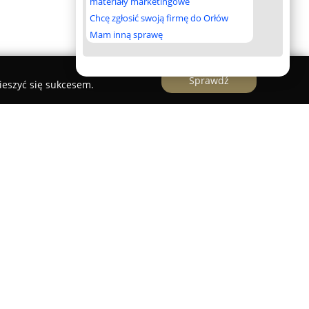
materiały marketingowe
Chcę zgłosić swoją firmę do Orłów
Mam inną sprawę
Sprawdź
ieszyć się sukcesem.
łczu
IK w Wałczu
to ośrodek edukacyjny, którego misją
ozwoju dzieci. Placówka jest zlokalizowana w
grodem, co umożliwia regularne korzystanie z
zu. Program przedszkola bazuje na
ażdego wychowanka, uwzględniając jego unikalny
oju.