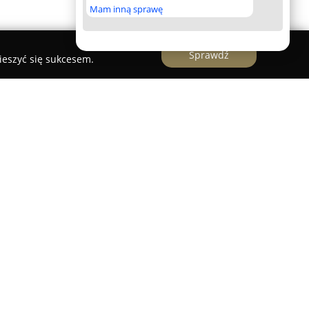
Mam inną sprawę
Sprawdź
ieszyć się sukcesem.
kowa oraz biuro tłumaczeń działające w Krakowie
ecjalizuje się w oferowaniu kompleksowych usług
sy z języka angielskiego, niemieckiego,
 innych języków obcych, dostosowanych do
w. Oferta edukacyjna adresowana jest do dzieci,
ygotowanie do egzaminów ósmoklasisty i matury,
tkich stopniach zaawansowania. Zajęcia
ielkich grupach umożliwiających indywidualne