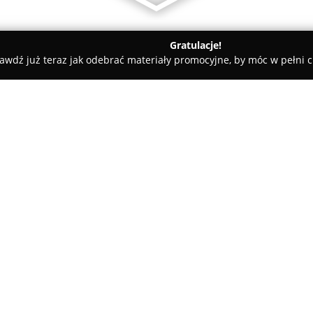
Gratulacje!
awdź już teraz jak odebrać materiały promocyjne, by móc w pełni c
ademie Muzyczne - Kraków
Teddy Eddie Kraków ELINGU.PL
O firmie:
Elingu.pl
to uznana szkoła języ
od 2008 roku. Instytucja ta sp
edukacyjnych, obejmujących kur
francuskiego, rosyjskiego oraz
Pokaż więcej >>
specyficznych wymagań klientó
młodzieży, w tym obejmuje prz
a także do dorosłych na wszys
prowadzone są zarówno w niew