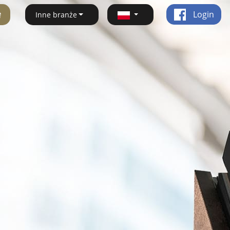
ę
Login
Inne branże