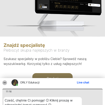
Znajdź specjalistę
Plebiscyt skupia najlepszych w branży
Szukasz specjalisty w pobliżu Ciebie? Sprawdź naszą
wyszukiwarkę. Korzystaj tylko z usług najlepszych!
Szukaj
ORŁY Edukacji
Live chat
11:16
Cześć, chętnie Ci pomogę! 🙂 Kliknij proszę w
odpowiedni temat rozmowy! 🙂