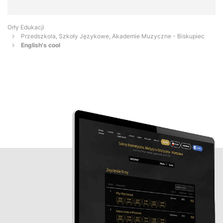
Orły Edukacji
Przedszkola, Szkoły Językowe, Akademie Muzyczne - Biskupiec
English's cool