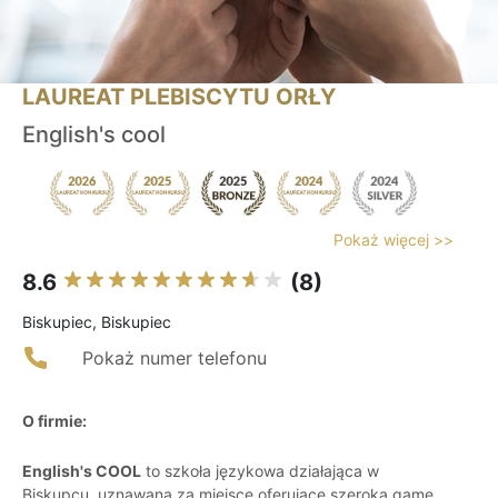
LAUREAT PLEBISCYTU ORŁY
English's cool
Pokaż więcej >>
8.6
(8)
Biskupiec, Biskupiec
Pokaż numer telefonu
O firmie:
English's COOL
to szkoła językowa działająca w
Biskupcu, uznawana za miejsce oferujące szeroką gamę