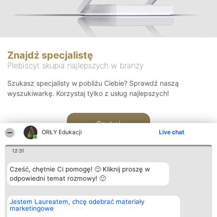
Znajdź specjalistę
Plebiscyt skupia najlepszych w branży
Szukasz specjalisty w pobliżu Ciebie? Sprawdź naszą
wyszukiwarkę. Korzystaj tylko z usług najlepszych!
Szukaj
ORŁY Edukacji
Live chat
12:31
Cześć, chętnie Ci pomogę! 🙂 Kliknij proszę w
odpowiedni temat rozmowy! 🙂
Organizator plebiscytu
Plebiscyt
Kontakt
Jestem Laureatem, chcę odebrać materiały
Bright Side Solutions sp. z o.
Laureaci
Kontakt
marketingowe
o. sp. k.
Lista
ul. Ruska 22
wszystkich