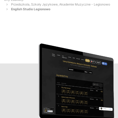
Przedszkola, Szkoły Językowe, Akademie Muzyczne - Legionowo
English Studio Legionowo