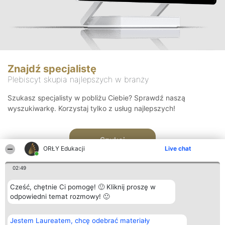
Znajdź specjalistę
Plebiscyt skupia najlepszych w branży
Szukasz specjalisty w pobliżu Ciebie? Sprawdź naszą
wyszukiwarkę. Korzystaj tylko z usług najlepszych!
Szukaj
ORŁY Edukacji
Live chat
02:49
Cześć, chętnie Ci pomogę! 🙂 Kliknij proszę w
odpowiedni temat rozmowy! 🙂
Organizator plebiscytu
Plebiscyt
Kontakt
Jestem Laureatem, chcę odebrać materiały
Bright Side Solutions sp. z o.
Laureaci
Kontakt