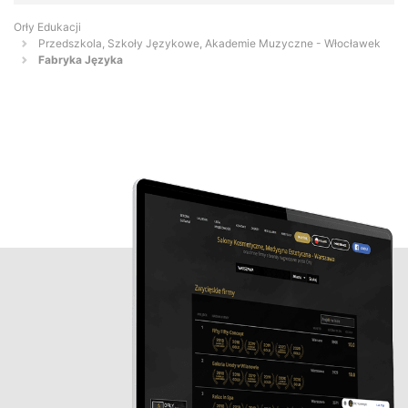
Orły Edukacji
Przedszkola, Szkoły Językowe, Akademie Muzyczne - Włocławek
Fabryka Języka