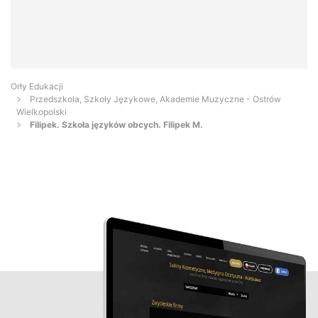
Orły Edukacji
Przedszkola, Szkoły Językowe, Akademie Muzyczne - Ostrów
Wielkopolski
Filipek. Szkoła języków obcych. Filipek M.