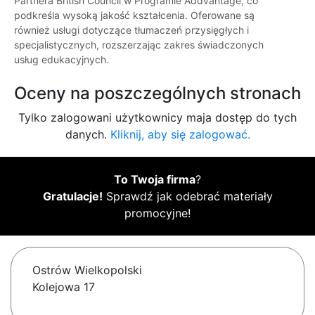
Partnera British Council w Programie Addvantage, co
podkreśla wysoką jakość kształcenia. Oferowane są
również usługi dotyczące tłumaczeń przysięgłych i
specjalistycznych, rozszerzając zakres świadczonych
usług edukacyjnych.
Oceny na poszczególnych stronach
Tylko zalogowani użytkownicy maja dostęp do tych
danych.
Kliknij, aby się zalogować.
To Twoja firma
?
Gratulacje!
Sprawdź jak odebrać materiały
promocyjne!
Ostrów Wielkopolski
Kolejowa 17