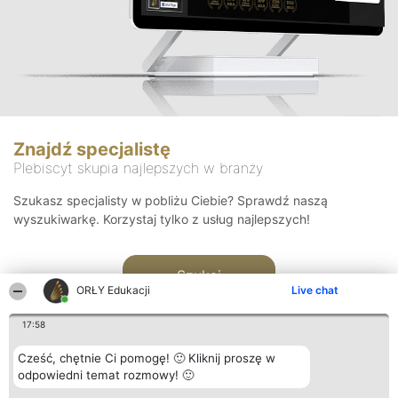
Znajdź specjalistę
Plebiscyt skupia najlepszych w branży
Szukasz specjalisty w pobliżu Ciebie? Sprawdź naszą
wyszukiwarkę. Korzystaj tylko z usług najlepszych!
Szukaj
ORŁY Edukacji
Live chat
17:58
Cześć, chętnie Ci pomogę! 🙂 Kliknij proszę w
odpowiedni temat rozmowy! 🙂