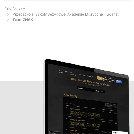
Orły Edukacji
Przedszkola, Szkoły Językowe, Akademie Muzyczne - Gdańsk
Teatr ZNAK