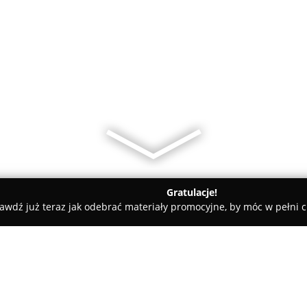
Gratulacje!
awdź już teraz jak odebrać materiały promocyjne, by móc w pełni c
ademie Muzyczne - Gdańsk
Ganska Autonomiczna Szkola Pods