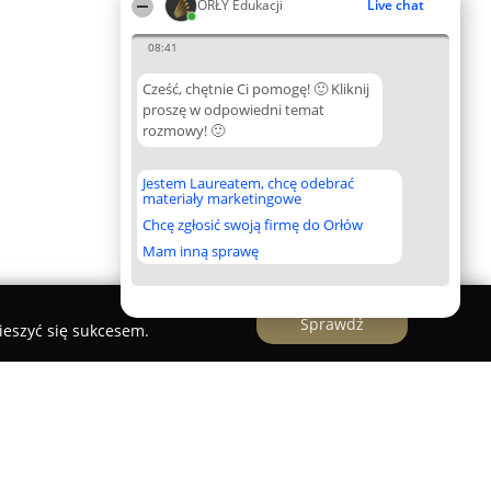
ORŁY Edukacji
Live chat
08:41
Cześć, chętnie Ci pomogę! 🙂 Kliknij
proszę w odpowiedni temat
rozmowy! 🙂
Jestem Laureatem, chcę odebrać
materiały marketingowe
Chcę zgłosić swoją firmę do Orłów
Mam inną sprawę
Sprawdź
ieszyć się sukcesem.
tawowa