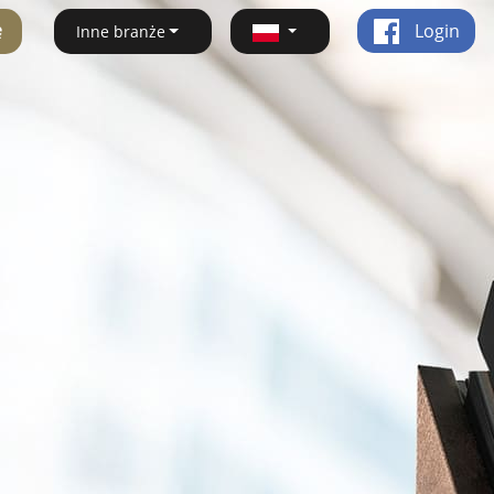
ę
Login
Inne branże