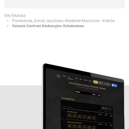
Orły Edukacji
Przedszkola, Szkoły Językowe, Akademie Muzyczne - Kraków
Genesis Centrum Edukacyjno-Szkoleniowe