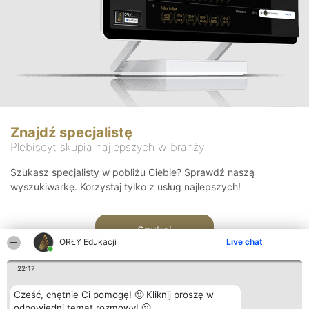
Znajdź specjalistę
Plebiscyt skupia najlepszych w branży
Szukasz specjalisty w pobliżu Ciebie? Sprawdź naszą
wyszukiwarkę. Korzystaj tylko z usług najlepszych!
Szukaj
ORŁY Edukacji
Live chat
22:17
Cześć, chętnie Ci pomogę! 🙂 Kliknij proszę w
odpowiedni temat rozmowy! 🙂