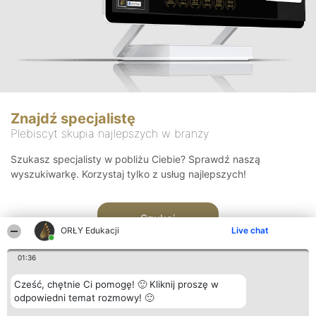
Znajdź specjalistę
Plebiscyt skupia najlepszych w branży
Szukasz specjalisty w pobliżu Ciebie? Sprawdź naszą
wyszukiwarkę. Korzystaj tylko z usług najlepszych!
Szukaj
ORŁY Edukacji
Live chat
01:36
Cześć, chętnie Ci pomogę! 🙂 Kliknij proszę w
odpowiedni temat rozmowy! 🙂