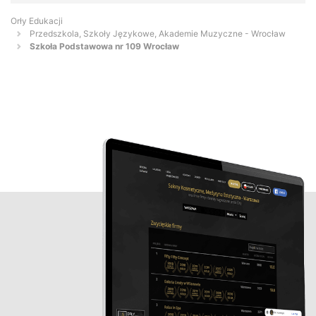
Orły Edukacji
Przedszkola, Szkoły Językowe, Akademie Muzyczne - Wrocław
Szkoła Podstawowa nr 109 Wrocław