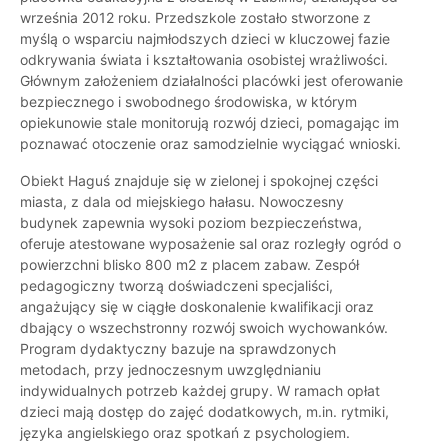
września 2012 roku. Przedszkole zostało stworzone z
myślą o wsparciu najmłodszych dzieci w kluczowej fazie
odkrywania świata i kształtowania osobistej wrażliwości.
Głównym założeniem działalności placówki jest oferowanie
bezpiecznego i swobodnego środowiska, w którym
opiekunowie stale monitorują rozwój dzieci, pomagając im
poznawać otoczenie oraz samodzielnie wyciągać wnioski.
Obiekt Haguś znajduje się w zielonej i spokojnej części
miasta, z dala od miejskiego hałasu. Nowoczesny
budynek zapewnia wysoki poziom bezpieczeństwa,
oferuje atestowane wyposażenie sal oraz rozległy ogród o
powierzchni blisko 800 m2 z placem zabaw. Zespół
pedagogiczny tworzą doświadczeni specjaliści,
angażujący się w ciągłe doskonalenie kwalifikacji oraz
dbający o wszechstronny rozwój swoich wychowanków.
Program dydaktyczny bazuje na sprawdzonych
metodach, przy jednoczesnym uwzględnianiu
indywidualnych potrzeb każdej grupy. W ramach opłat
dzieci mają dostęp do zajęć dodatkowych, m.in. rytmiki,
języka angielskiego oraz spotkań z psychologiem.