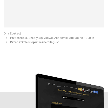
Orły Edukacji
Przedszkola, Szkoły Językowe, Akademie Muzyczne - Lublin
Przedszkole Niepubliczne "Haguś"