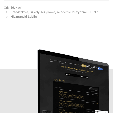
Orły Edukacji
Przedszkola, Szkoły Językowe, Akademie Muzyczne - Lublin
Hiszpański Lublin