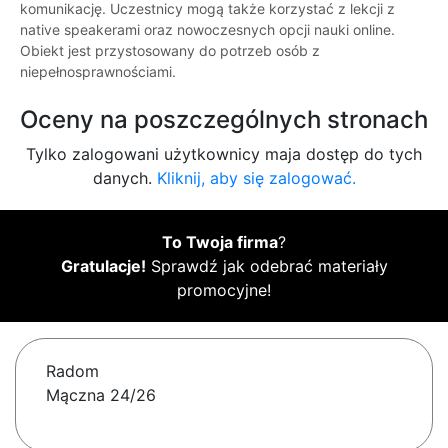
komunikację. Uczestnicy mogą także korzystać z lekcji z
native speakerami oraz nowoczesnych opcji nauki online.
Obiekt jest przystosowany do potrzeb osób z
niepełnosprawnościami.
Oceny na poszczególnych stronach
Tylko zalogowani użytkownicy maja dostęp do tych
danych.
Kliknij, aby się zalogować.
To Twoja firma
?
Gratulacje!
Sprawdź jak odebrać materiały
promocyjne!
Radom
Mączna 24/26