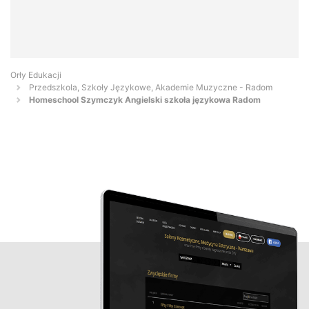
Orły Edukacji
Przedszkola, Szkoły Językowe, Akademie Muzyczne - Radom
Homeschool Szymczyk Angielski szkoła językowa Radom