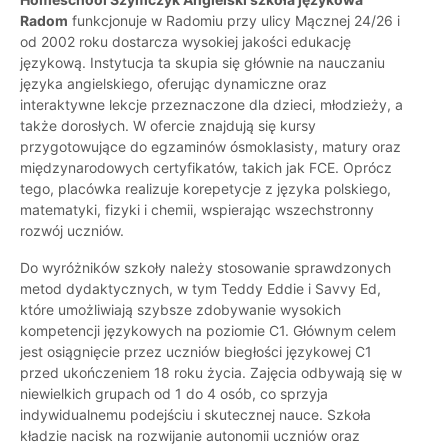
Radom
funkcjonuje w Radomiu przy ulicy Mącznej 24/26 i
od 2002 roku dostarcza wysokiej jakości edukację
językową. Instytucja ta skupia się głównie na nauczaniu
języka angielskiego, oferując dynamiczne oraz
interaktywne lekcje przeznaczone dla dzieci, młodzieży, a
także dorosłych. W ofercie znajdują się kursy
przygotowujące do egzaminów ósmoklasisty, matury oraz
międzynarodowych certyfikatów, takich jak FCE. Oprócz
tego, placówka realizuje korepetycje z języka polskiego,
matematyki, fizyki i chemii, wspierając wszechstronny
rozwój uczniów.
Do wyróżników szkoły należy stosowanie sprawdzonych
metod dydaktycznych, w tym Teddy Eddie i Savvy Ed,
które umożliwiają szybsze zdobywanie wysokich
kompetencji językowych na poziomie C1. Głównym celem
jest osiągnięcie przez uczniów biegłości językowej C1
przed ukończeniem 18 roku życia. Zajęcia odbywają się w
niewielkich grupach od 1 do 4 osób, co sprzyja
indywidualnemu podejściu i skutecznej nauce. Szkoła
kładzie nacisk na rozwijanie autonomii uczniów oraz