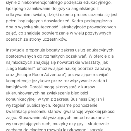
słynie z niekonwencjonalnego podejścia edukacyjnego,
łączącego zamiłowanie do języka angielskiego z
odkrywaniem świata, dzięki czemu proces uczenia się jest
pełen inspirujących doświadczeń. Kadra pedagogiczna
dba o wysoką skuteczność i atrakcyjność prowadzonych
zajęć, co znajduje potwierdzenie w wielu pozytywnych
ocenach ze strony uczestników.
Instytucja proponuje bogaty zakres usług edukacyjnych
dostosowanych do rozmaitych oczekiwań. W ofercie dla
najmłodszych znajdują się nowatorskie warsztaty, jak
„Lego Builders”, umożliwiające naukę poprzez zabawę,
oraz „Escape Room Adventure”, pozwalające rozwijać
kompetencje językowe przez rozwiązywanie zadań i
łamigłówek. Dorośli mogą skorzystać z kursów
ukierunkowanych na zwiększenie biegłości
komunikacyjnej, w tym z zakresu Business English i
wystąpień publicznych. Regularne podnoszenie
kwalifikacji personelu stanowi gwarancję wysokiej jakości
zajęć. Stosowanie aktywizujących metod nauczania –
wykorzystujących ruch, muzykę czy gry – skutecznie
zachęca do ciągłego rozwoju językowego i sprzyja