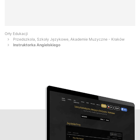
Orły Edukacji
Przedszkola, Szkoły Językowe, Akademie Muzyczne - Kraków
Instruktorka Angielskiego